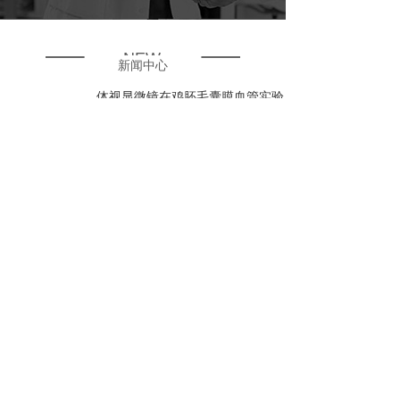
NEW
新闻中心
体视显微镜在鸡胚毛囊膜血管实验
中的应用
3212
2022-11-11
巨璟仪器 I PCHi全球个人护理用品
化妆品行业领袖峰会圆满落幕
3327
2022-09-23
2022全国化妆品质量安全论坛圆满
落幕，下一站2022个人护理品技术
高峰论坛见
3437
2022-07-14
展会回顾I2021个人护理品技术高
峰论坛圆满收官。